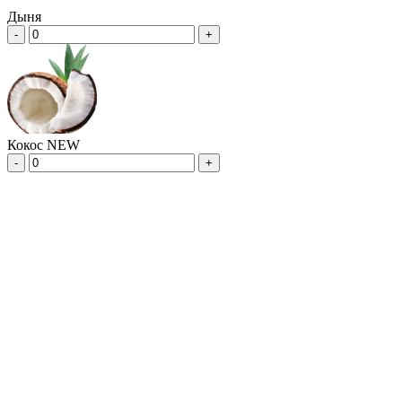
Дыня
-
+
Кокос NEW
-
+