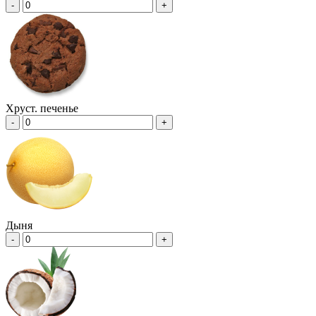
-
+
Хруст. печенье
-
+
Дыня
-
+