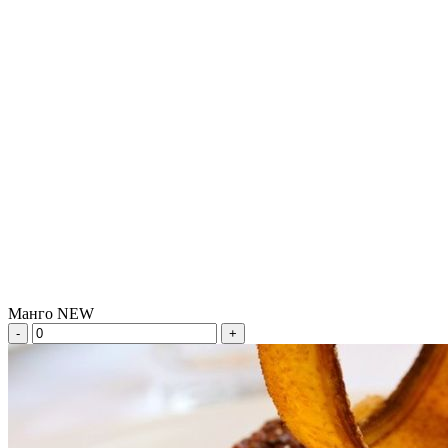
Манго NEW
-
+