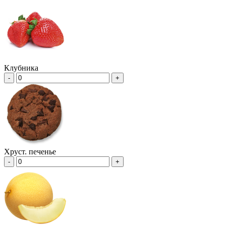
Клубника
-
+
Хруст. печенье
-
+