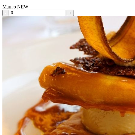
Манго NEW
-
+