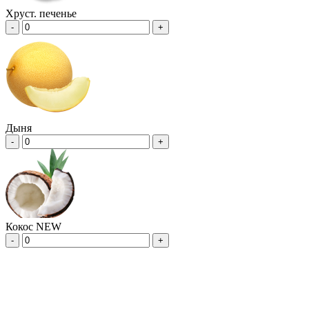
Хруст. печенье
-
+
Дыня
-
+
Кокос NEW
-
+