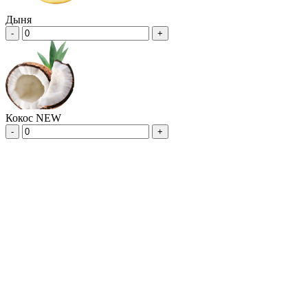
Дыня
-
+
Кокос NEW
-
+