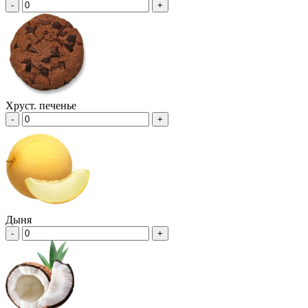
-
+
Хруст. печенье
-
+
Дыня
-
+