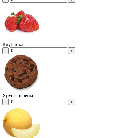
Клубника
-
+
Хруст. печенье
-
+