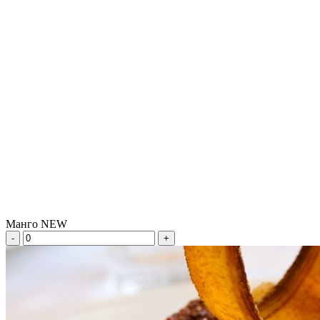
Манго NEW
-
+