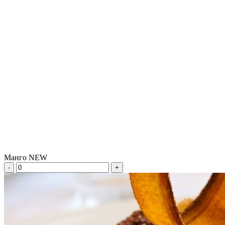
Манго NEW
-
+