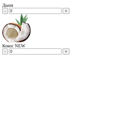
Дыня
-
+
Кокос NEW
-
+