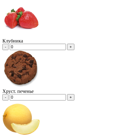
Клубника
-
+
Хруст. печенье
-
+