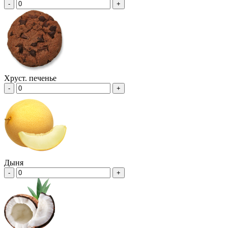
-
+
Хруст. печенье
-
+
Дыня
-
+