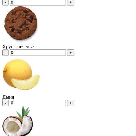
-
+
Хруст. печенье
-
+
Дыня
-
+