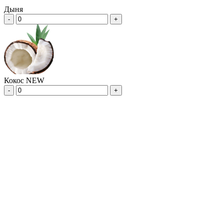
Дыня
-
+
Кокос NEW
-
+