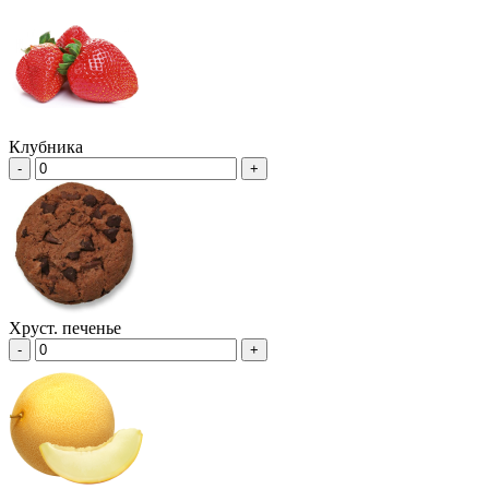
Клубника
-
+
Хруст. печенье
-
+