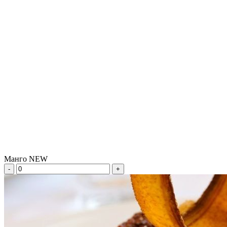
Манго NEW
-
+