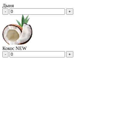
Дыня
-
+
Кокос NEW
-
+