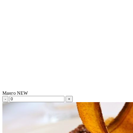
Манго NEW
-
+