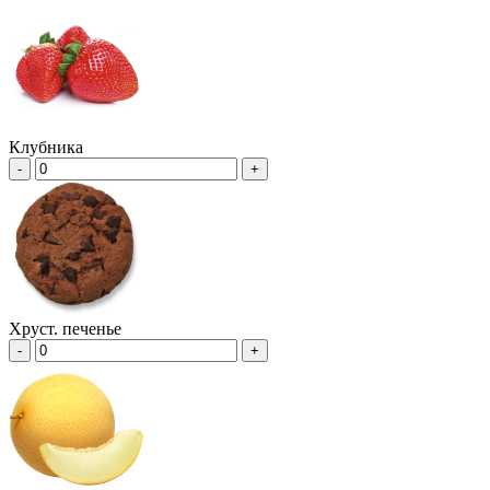
Клубника
-
+
Хруст. печенье
-
+