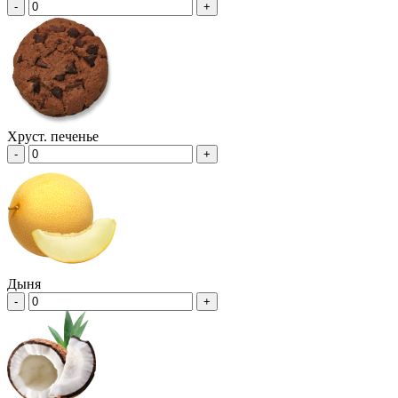
-
+
Хруст. печенье
-
+
Дыня
-
+