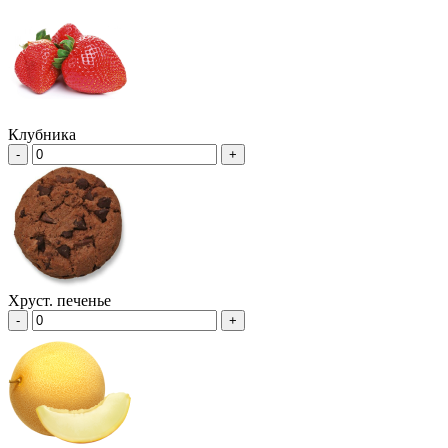
Клубника
-
+
Хруст. печенье
-
+