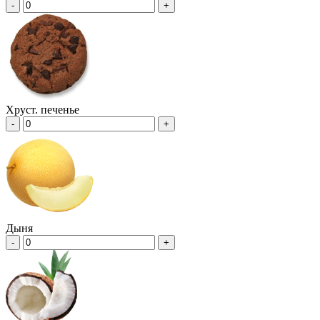
-
+
Хруст. печенье
-
+
Дыня
-
+