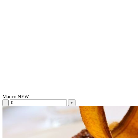
Манго NEW
-
+