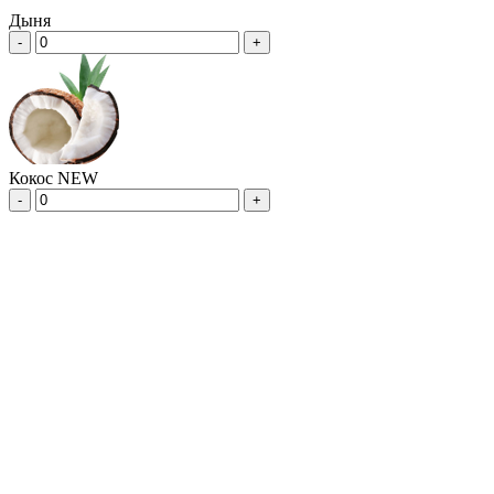
Дыня
-
+
Кокос NEW
-
+