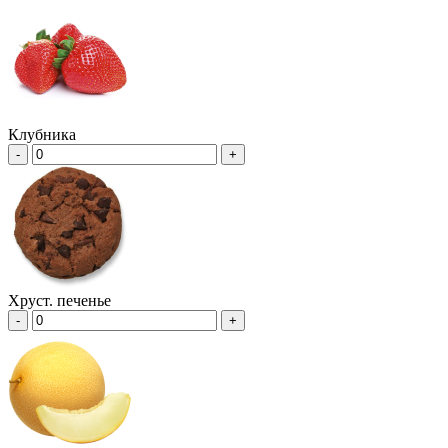
Клубника
-
+
Хруст. печенье
-
+