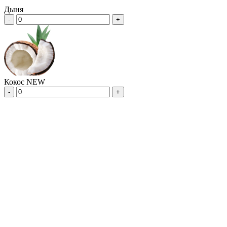
Дыня
-
+
Кокос NEW
-
+