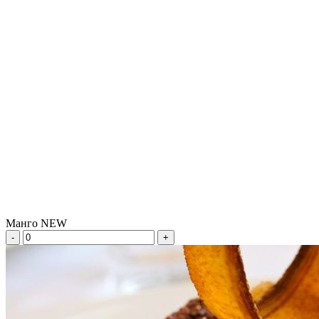
Манго NEW
-
+