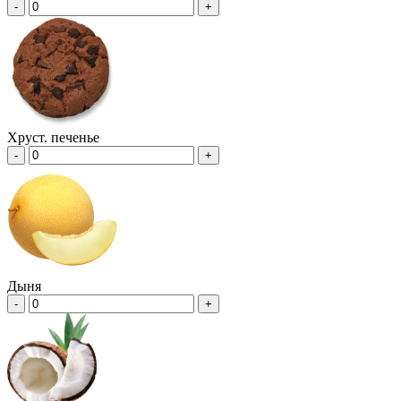
-
+
Хруст. печенье
-
+
Дыня
-
+