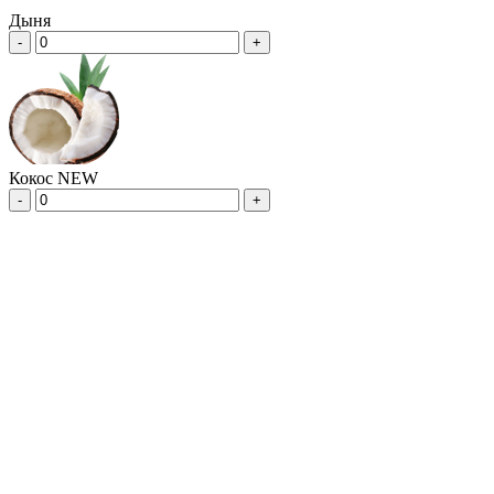
Дыня
-
+
Кокос NEW
-
+