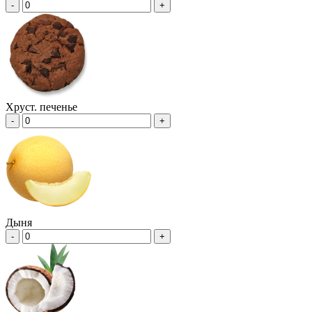
-
+
Хруст. печенье
-
+
Дыня
-
+