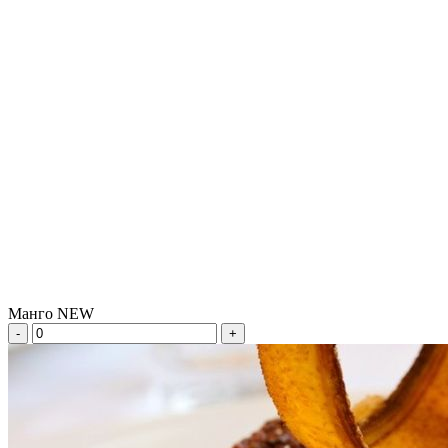
Манго NEW
-
+