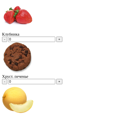
Клубника
-
+
Хруст. печенье
-
+