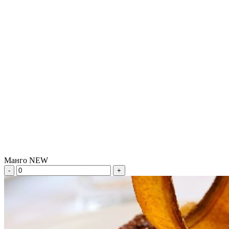
Манго NEW
-
+