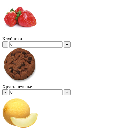
Клубника
-
+
Хруст. печенье
-
+