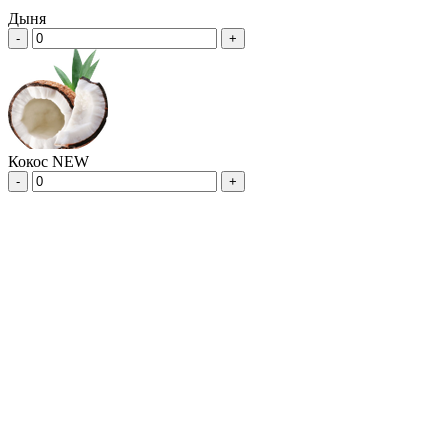
Дыня
-
+
Кокос NEW
-
+