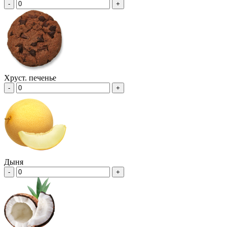
-
+
Хруст. печенье
-
+
Дыня
-
+