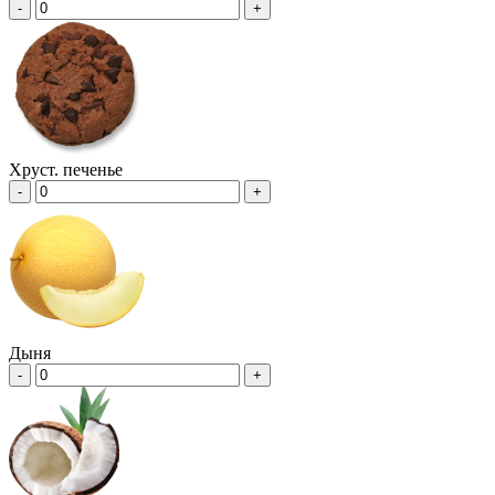
-
+
Хруст. печенье
-
+
Дыня
-
+