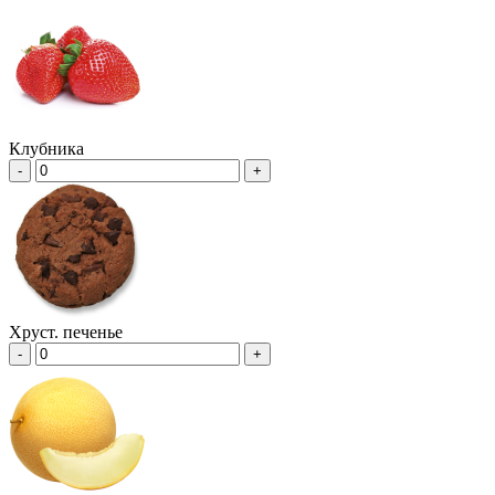
Клубника
-
+
Хруст. печенье
-
+