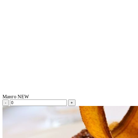
Манго NEW
-
+