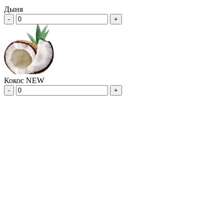
Дыня
-
+
Кокос NEW
-
+