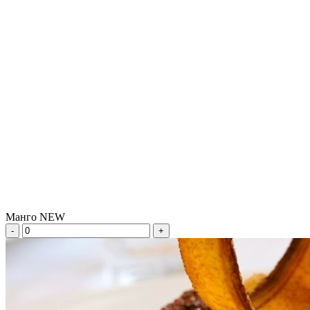
Манго NEW
-
+