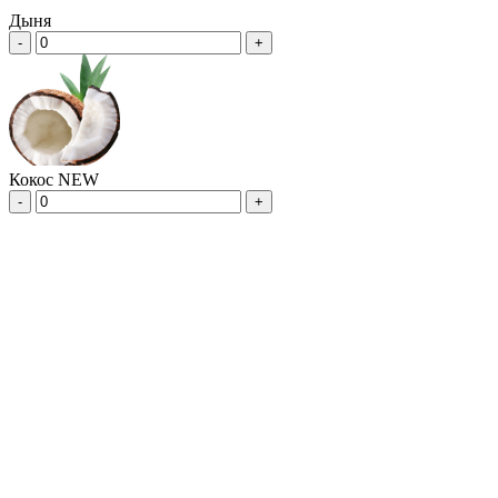
Дыня
-
+
Кокос NEW
-
+