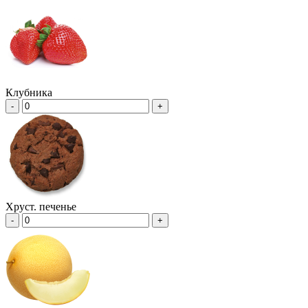
Клубника
-
+
Хруст. печенье
-
+