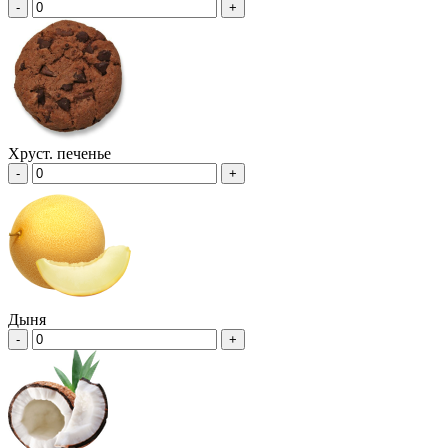
-
+
Хруст. печенье
-
+
Дыня
-
+