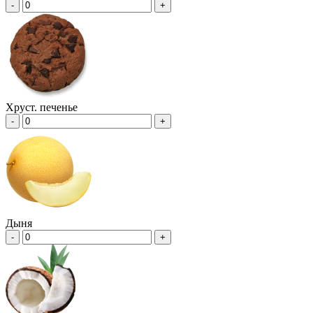
-
+
Хруст. печенье
-
+
Дыня
-
+