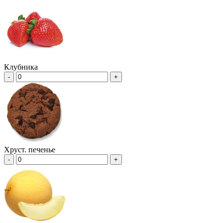
Клубника
-
+
Хруст. печенье
-
+