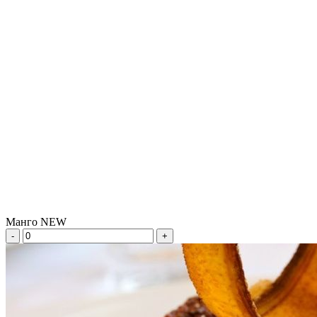
Манго NEW
-
+