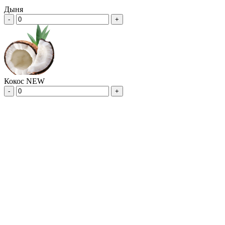
Дыня
-
+
Кокос NEW
-
+