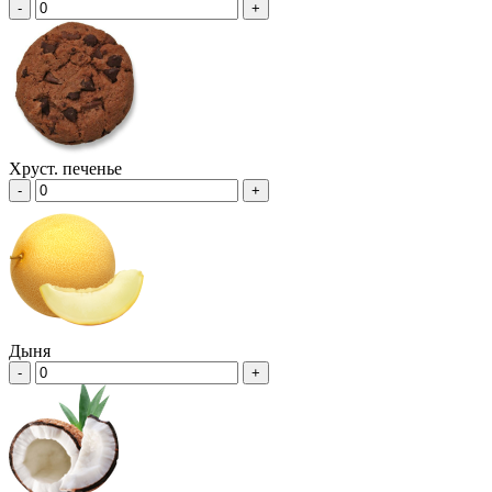
-
+
Хруст. печенье
-
+
Дыня
-
+