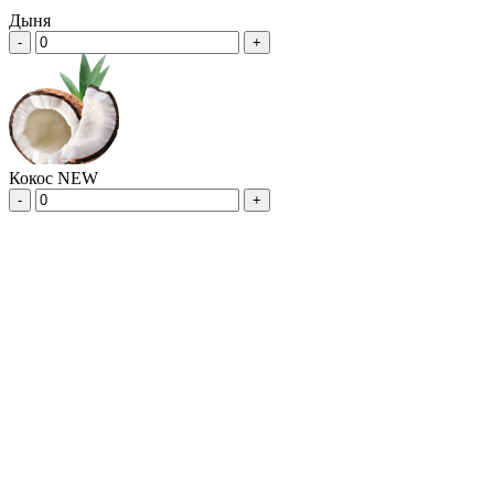
Дыня
-
+
Кокос NEW
-
+