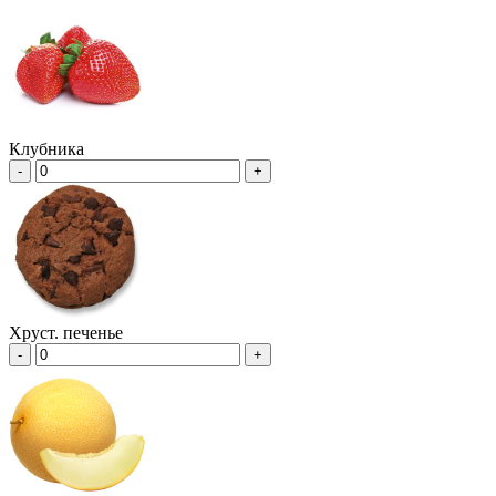
Клубника
-
+
Хруст. печенье
-
+