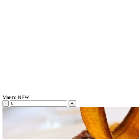
Манго NEW
-
+