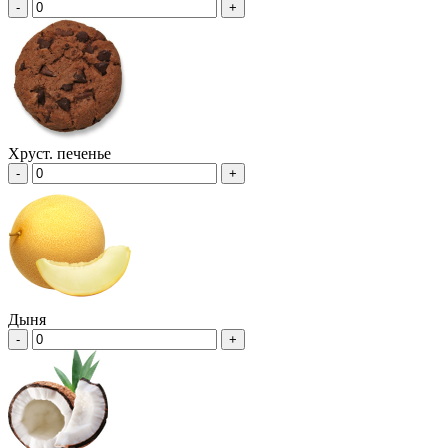
-
+
Хруст. печенье
-
+
Дыня
-
+