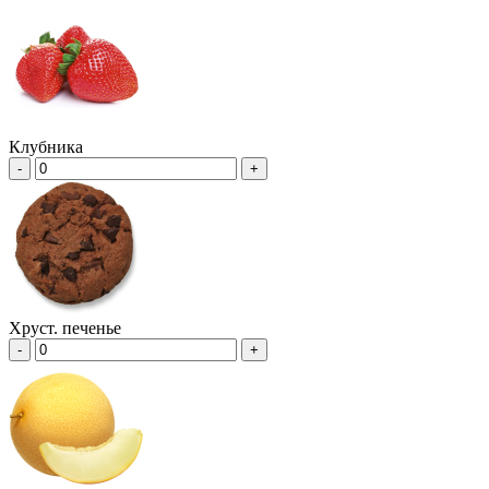
Клубника
-
+
Хруст. печенье
-
+