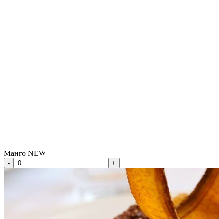
Манго NEW
-
+