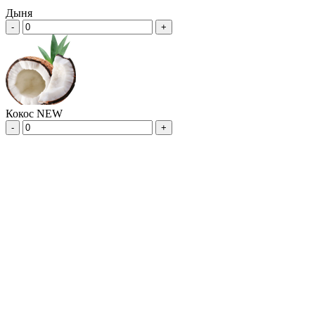
Дыня
-
+
Кокос NEW
-
+