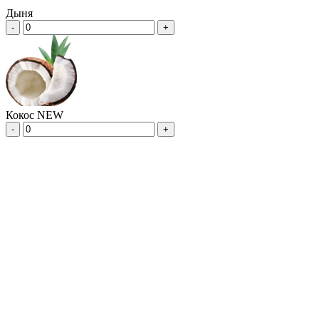
Дыня
-
+
Кокос NEW
-
+