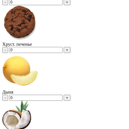
-
+
Хруст. печенье
-
+
Дыня
-
+