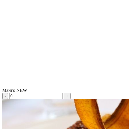
Манго NEW
-
+