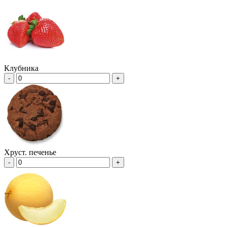
Клубника
-
+
Хруст. печенье
-
+