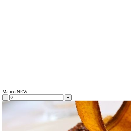
Манго NEW
-
+