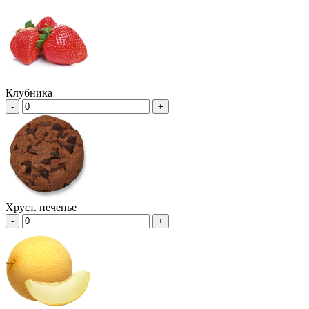
Клубника
-
+
Хруст. печенье
-
+