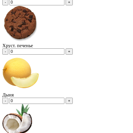
-
+
Хруст. печенье
-
+
Дыня
-
+