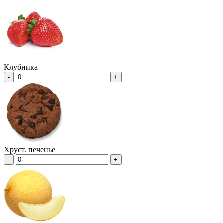
Клубника
-
+
Хруст. печенье
-
+