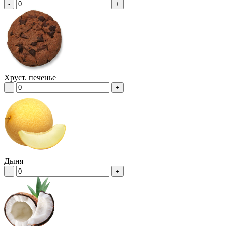
-
+
Хруст. печенье
-
+
Дыня
-
+