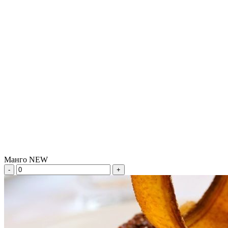
Манго NEW
-
+