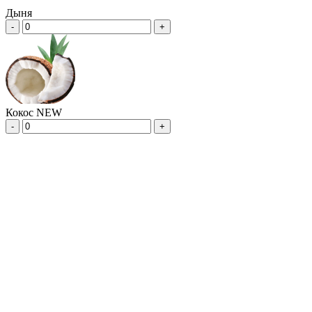
Дыня
-
+
Кокос NEW
-
+