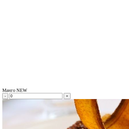
Манго NEW
-
+