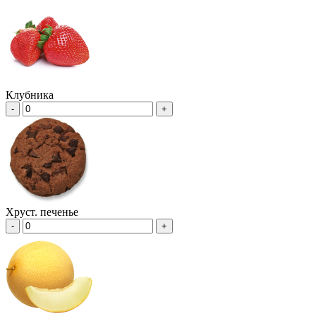
Клубника
-
+
Хруст. печенье
-
+