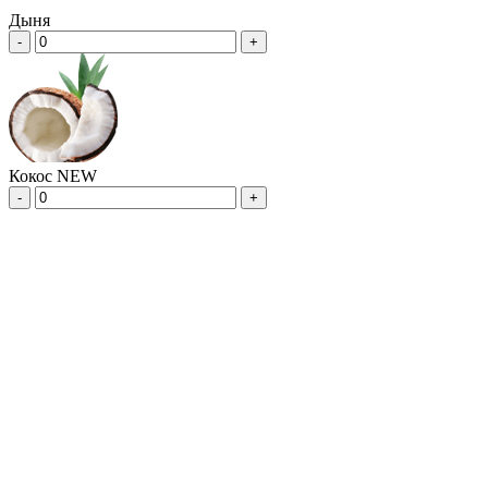
Дыня
-
+
Кокос NEW
-
+