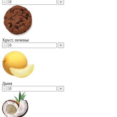
-
+
Хруст. печенье
-
+
Дыня
-
+