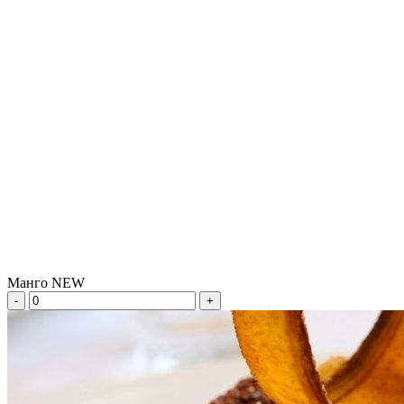
Манго NEW
-
+