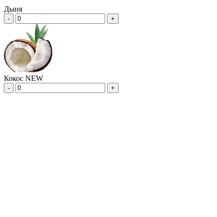
Дыня
-
+
Кокос NEW
-
+