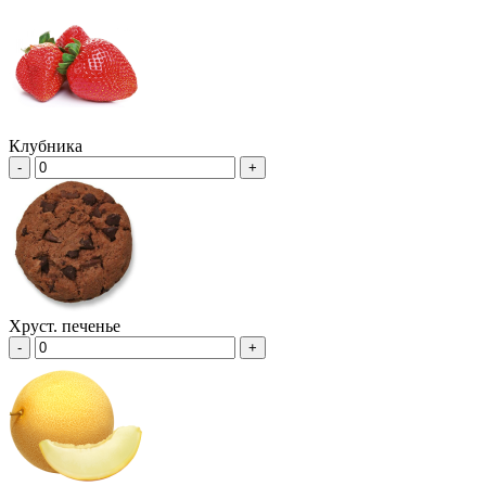
Клубника
-
+
Хруст. печенье
-
+