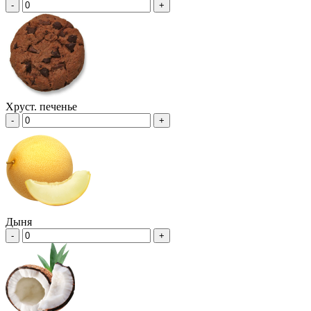
-
+
Хруст. печенье
-
+
Дыня
-
+