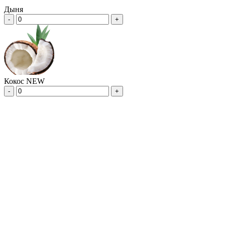
Дыня
-
+
Кокос NEW
-
+