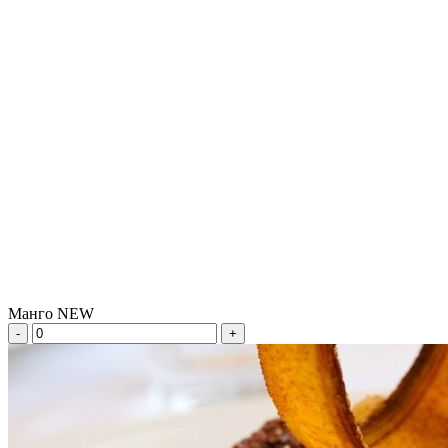
Манго NEW
-
+