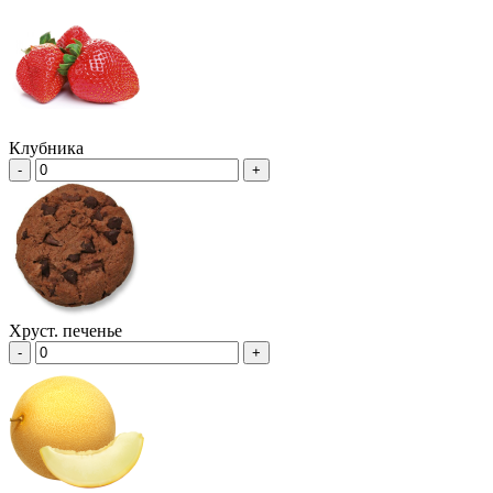
Клубника
-
+
Хруст. печенье
-
+