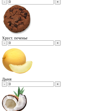
-
+
Хруст. печенье
-
+
Дыня
-
+