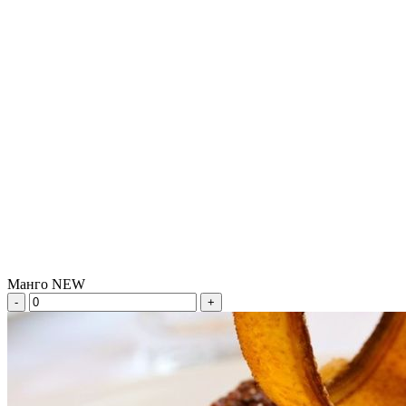
Манго NEW
-
+