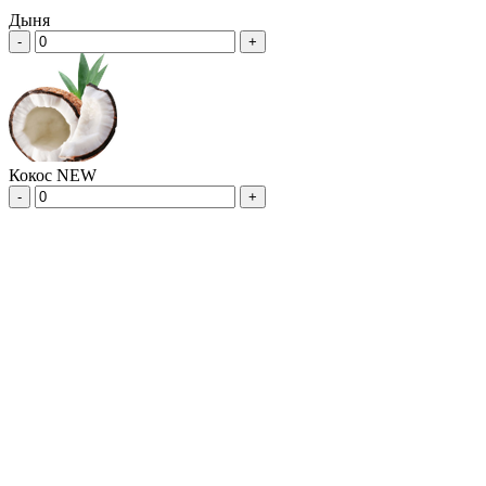
Дыня
-
+
Кокос NEW
-
+