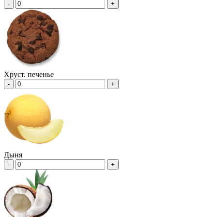
-
+
Хруст. печенье
-
+
Дыня
-
+