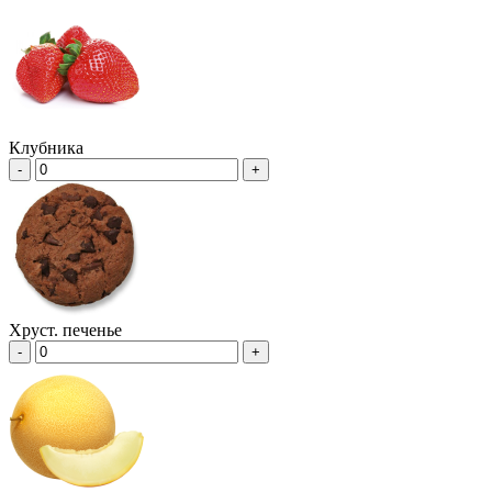
Клубника
-
+
Хруст. печенье
-
+