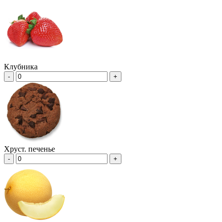
Клубника
-
+
Хруст. печенье
-
+