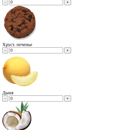
-
+
Хруст. печенье
-
+
Дыня
-
+