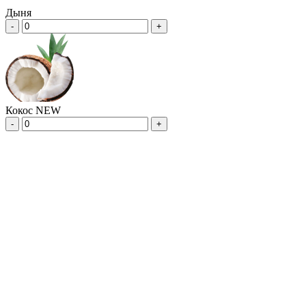
Дыня
-
+
Кокос NEW
-
+