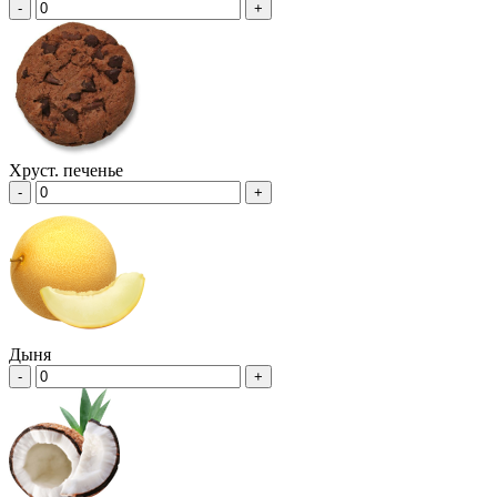
-
+
Хруст. печенье
-
+
Дыня
-
+