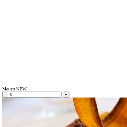
Манго NEW
-
+