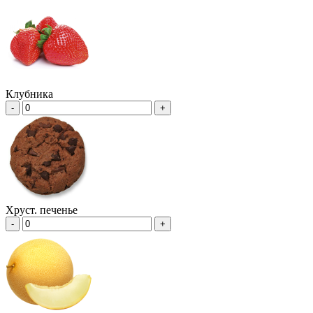
Клубника
-
+
Хруст. печенье
-
+