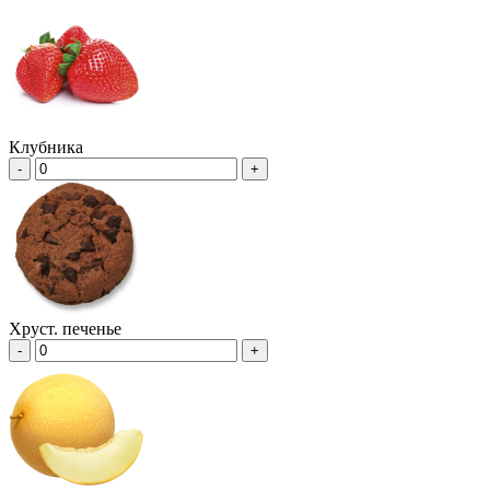
Клубника
-
+
Хруст. печенье
-
+