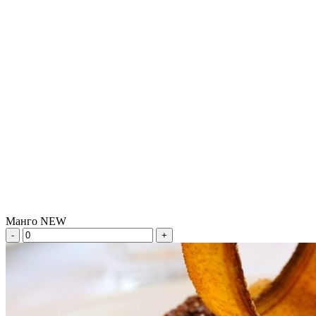
Манго NEW
-
+