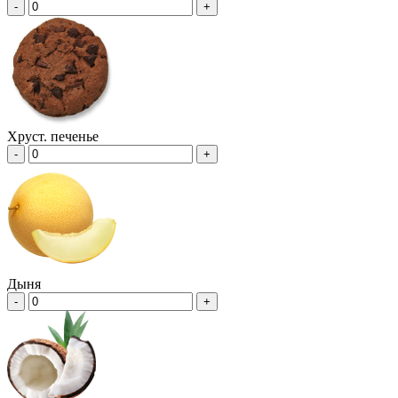
-
+
Хруст. печенье
-
+
Дыня
-
+