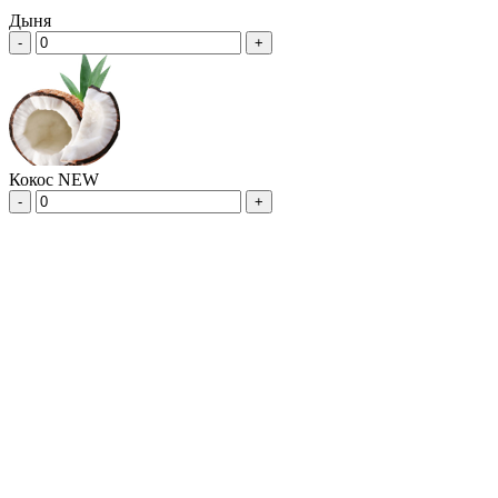
Дыня
-
+
Кокос NEW
-
+