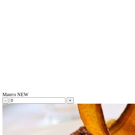
Манго NEW
-
+