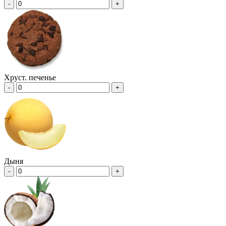
-
+
Хруст. печенье
-
+
Дыня
-
+