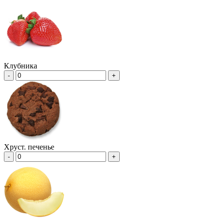
Клубника
-
+
Хруст. печенье
-
+