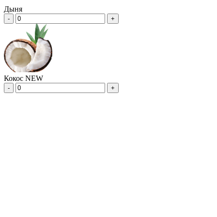
Дыня
-
+
Кокос NEW
-
+