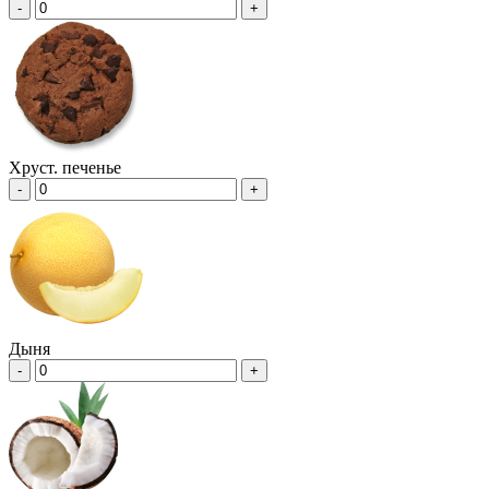
-
+
Хруст. печенье
-
+
Дыня
-
+