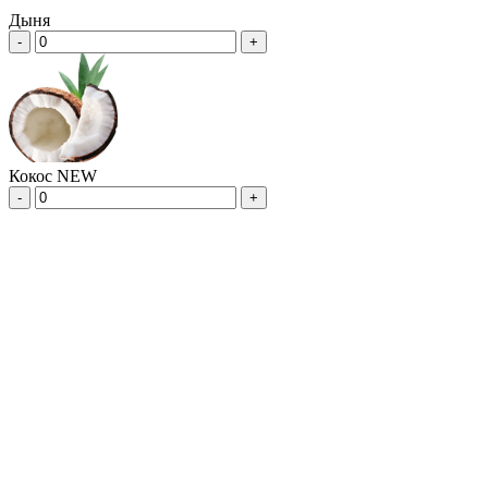
Дыня
-
+
Кокос NEW
-
+