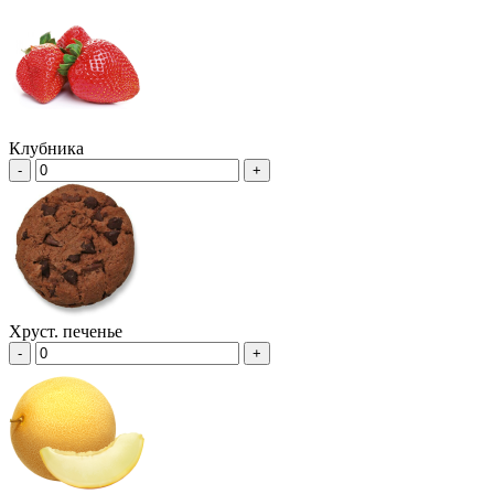
Клубника
-
+
Хруст. печенье
-
+