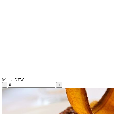
Манго NEW
-
+