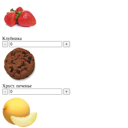
Клубника
-
+
Хруст. печенье
-
+