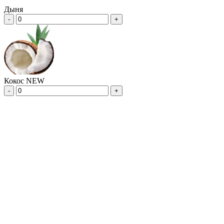
Дыня
-
+
Кокос NEW
-
+