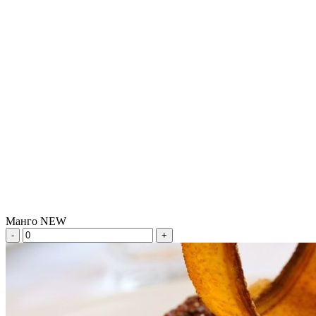
Манго NEW
-
+