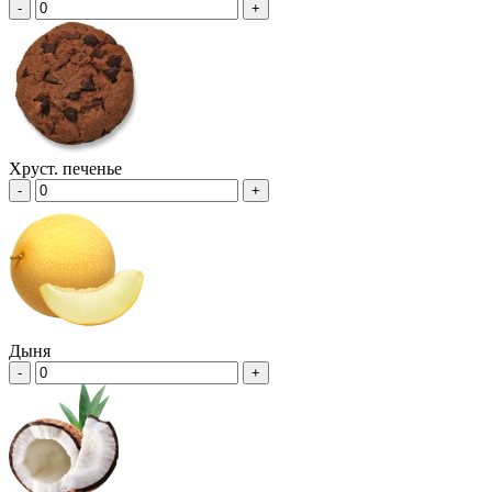
-
+
Хруст. печенье
-
+
Дыня
-
+