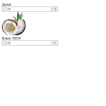
Дыня
-
+
Кокос NEW
-
+