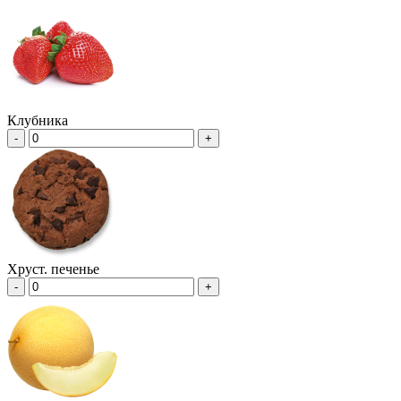
Клубника
-
+
Хруст. печенье
-
+