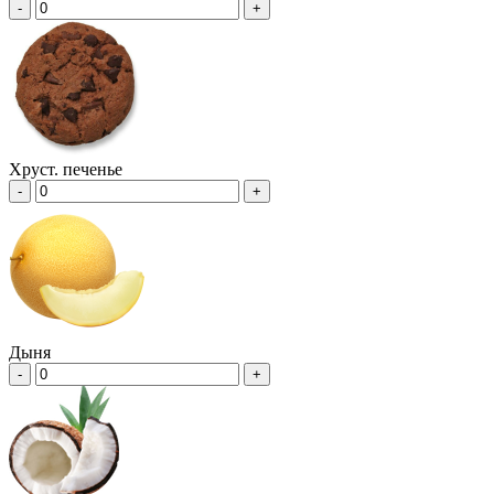
-
+
Хруст. печенье
-
+
Дыня
-
+