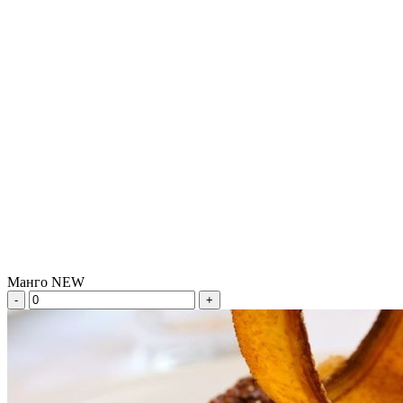
Манго NEW
-
+