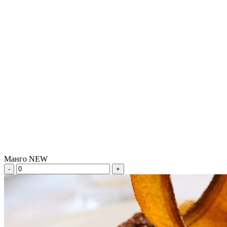
Манго NEW
-
+