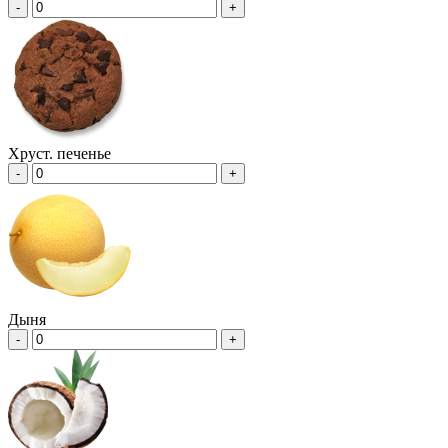
-
+
Хруст. печенье
-
+
Дыня
-
+