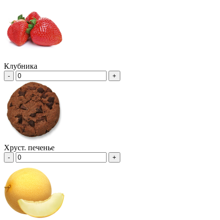
Клубника
-
+
Хруст. печенье
-
+