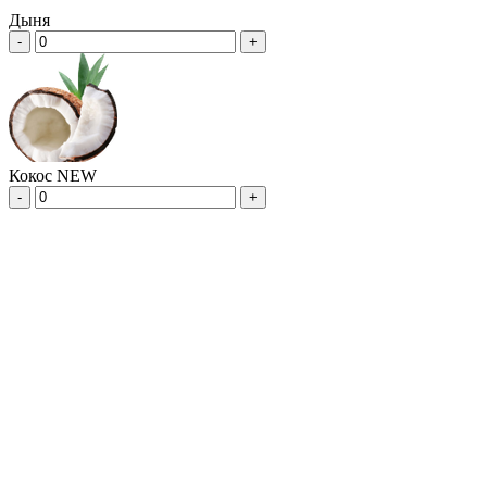
Дыня
-
+
Кокос NEW
-
+